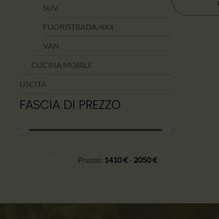
prodotto
SUV
ha
FUORISTRADA/4X4
più
varianti.
VAN
Le
CUCINA MOBILE
opzioni
possono
USCITA
essere
FASCIA DI PREZZO
scelte
nella
pagina
del
Prezzo
Prezzo
prodotto
minimo
massimo
FILTRO
Prezzo:
1410 €
-
2050 €