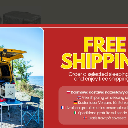
ESSOR-KÜHLSCHRANK YOLCO BX/BCX30