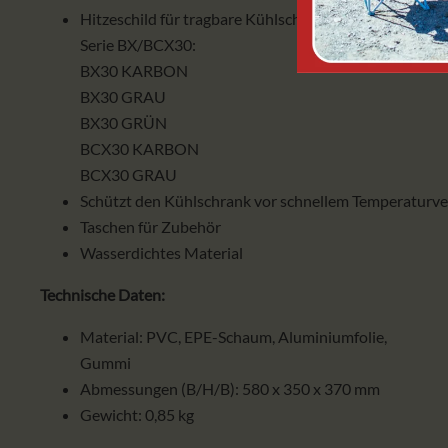
Hitzeschild für tragbare Kühlschränke von Yolco
Serie BX/BCX30:
BX30 KARBON
BX30 GRAU
BX30 GRÜN
BCX30 KARBON
BCX30 GRAU
Schützt den Kühlschrank vor schnellem Temperaturve
Taschen für Zubehör
Wasserdichtes Material
Technische Daten:
Material: PVC, EPE-Schaum, Aluminiumfolie,
Gummi
Abmessungen (B/H/B): 580 x 350 x 370 mm
Gewicht: 0,85 kg