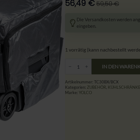
56,49
€
59,50
€
Ursprünglicher
Aktueller
Preis
Preis
Die Versandkosten werden ange
war:
ist:
eingeben.
59,50 €
56,49 €.
1 vorrätig (kann nachbestellt werd
YOLCO-
Osłona
IN DEN WAREN
termiczna
do
przenośnej
Artikelnummer:
TC30BX/BCX
lodówki
Kategorien:
ZUBEHÖR
,
KÜHLSCHRÄNK
kompresorowej
Marke:
YOLCO
Yolco
BX/BCX30
Menge