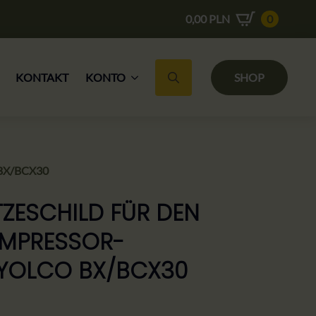
0,00
PLN
0
KONTAKT
KONTO
SHOP
Suche nach:
o BX/BCX30
ZESCHILD FÜR DEN
MPRESSOR-
YOLCO BX/BCX30