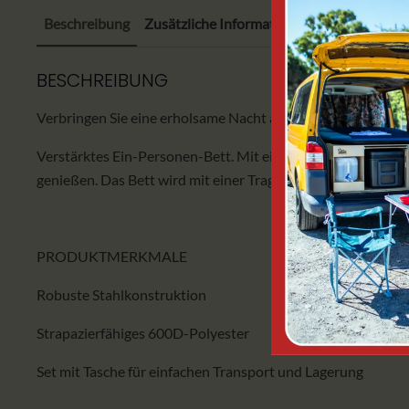
Beschreibung
Zusätzliche Informationen
BESCHREIBUNG
Verbringen Sie eine erholsame Nacht auf dem Slumber Plus 
Verstärktes Ein-Personen-Bett. Mit einer bequemen erhöht
genießen. Das Bett wird mit einer Tragetasche für einfachen
PRODUKTMERKMALE
Robuste Stahlkonstruktion
Strapazierfähiges 600D-Polyester
Set mit Tasche für einfachen Transport und Lagerung