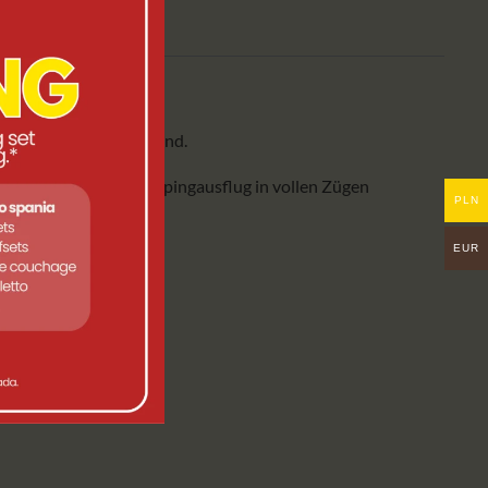
r Outdoor-Abenteuer sind.
 können Sie Ihren Campingausflug in vollen Zügen
PLN
EUR