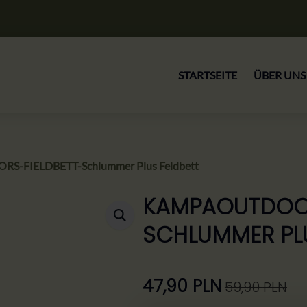
STARTSEITE
ÜBER UNS
-FIELDBETT-Schlummer Plus Feldbett
KAMPAOUTDOOR
SCHLUMMER PLU
47,90
PLN
59,90
PLN
Ursprünglicher
Aktueller