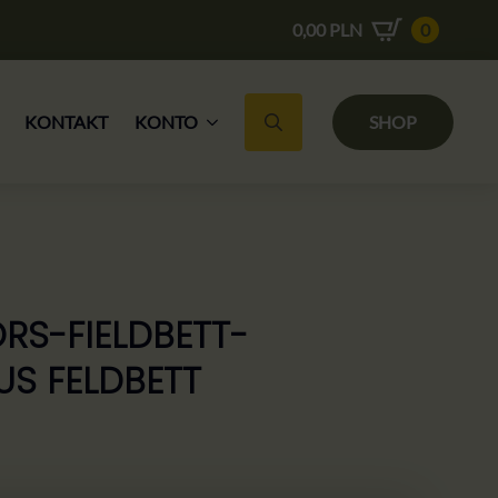
0,00
PLN
0
KONTAKT
KONTO
SHOP
Suche nach:
S-FIELDBETT-
S FELDBETT