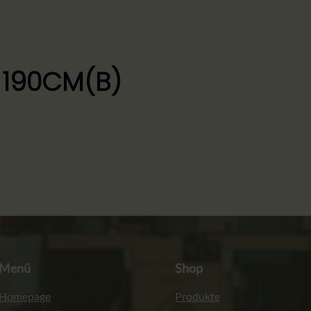
 190CM(B)
Menü
Shop
Homepage
Produkte