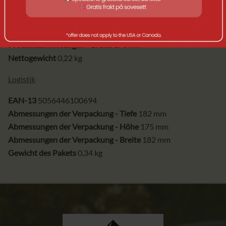
Produktabmessungen - Tiefe
178 mm
Produktabmessungen - Höhe
150 mm
Produktabmessungen - Breite
178 mm
Nettogewicht
0,22 kg
Logistik
EAN-13
5056446100694
Abmessungen der Verpackung - Tiefe
182 mm
Abmessungen der Verpackung - Höhe
175 mm
Abmessungen der Verpackung - Breite
182 mm
Gewicht des Pakets
0,34 kg