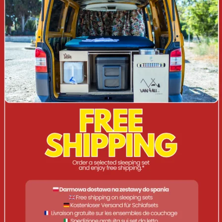
Mit diesem Wasserkocher mit Pfeife haben Sie immer heißes
Wasser für Ihren Morgenkaffee zur Hand. Erhältlich in
verschiedenen Farben. Die Pfeife zeigt an, wenn das Wasser
kocht.
Fassungsvermögen 2 l
Durchmesser der Basis 180 mm
Gas- und Elektroherde
Allgemein
SKU-Nummer
9120001376
Modell auf dem Etikett
Billy 2L Wasserkocher Mitternacht
Umfang der Lieferung
1 Wasserkocher
Beschreibung des Produkts
Wasserkocher mit Pfeife, 2 l,
Mitternacht
Abmessungen