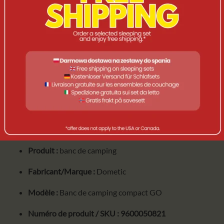
LE CONFORT EN MOUVEMENT
Banc
Dometic GO Compact Camp Bench
est utile partout où
vous avez besoin de vous asseoir rapidement et
confortablement : au camping, à table, dans le vestibule ou
sur la plage. C'est une excellente alternative ou un
complément aux chaises de camping classiques, surtout si
vous voyagez en duo ou en famille.
DONNÉES TECHNIQUES
Produit :
banc de camping
Fabricant/Marque :
Dometic
Modèle :
Banc de camping compact GO
Numéro de produit / SKU :
9600050821