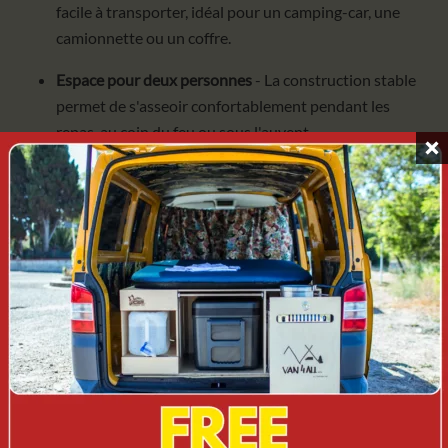
facile à transporter, idéal pour un camping-car, une
camionnette ou un coffre.
Espace pour deux personnes
- La construction stable
permet de s'asseoir confortablement pendant les
repas, au coin du feu ou sous l'auvent.
Cadre robuste en aluminium
- léger, mais robuste et
résistant aux conditions extérieures.
Tissu d'assise durable
- matériau résistant à une
utilisation intensive sur le terrain.
Démontage rapide
- prêt à l'emploi en quelques
secondes, sans outils.
Le design cohérent du Dometic GO
- un look moderne
assorti aux autres meubles et accessoires de la gamme.