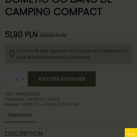
CAMPING COMPACT
51,90
PLN
73,00
PLN
Le
Le
prix
prix
Les frais de port apparaîtront lorsque vous indiquerez le
initial
actuel
pays de livraison de votre commande.
était :
est :
73,00 zł.
51,90 zł.
Quantité
DOMETIC
AJOUTER AU PANIER
ŁAWKA
SKŁADANA
Dometic
UGS :
9600050821
GO
Catégories :
MEUBLES
,
SORTIE
Compact
Marque :
DOMETIC
,
KAMPA OUTDOORS
Camp
Bench
Description
DESCRIPTION
PLN