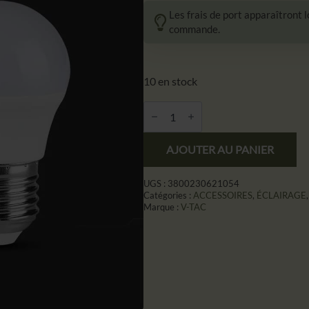
prix
prix
Les frais de port apparaîtront 
initial
actuel
commande.
était :
est :
1,60 €.
0,99 €.
10 en stock
Quantité
V-
TAC
Żarówka
AJOUTER AU PANIER
LED
V-
TAC
4W
UGS :
3800230621054
E27
Catégories :
ACCESSOIRES
,
ÉCLAIRAGE
Kulka
Marque :
V-TAC
G45
VT-
1830
4000K
320lm