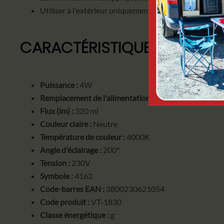
Utiliser à l'extérieur uniquement dans des luminaires
CARACTÉRISTIQUES DU PRO
Puissance :
4W
Remplacement de l'alimentation :
30W
Flux (lm) :
320 ml
Couleur claire :
Neutre
Température de couleur :
4000K
Angle d'éclairage :
200°
Tension :
230V
Symbole :
4162
Code-barres EAN :
3800230621054
Code produit :
VT-1830
Classe énergétique :
g