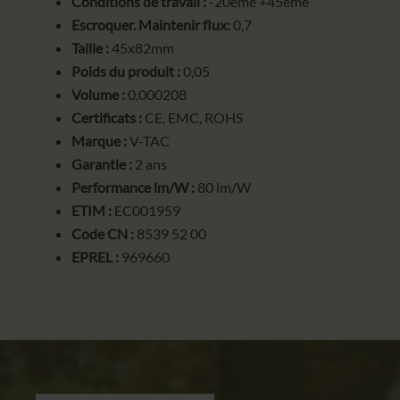
Conditions de travail :
-20ème +45ème
Escroquer. Maintenir flux:
0,7
Taille :
45x82mm
Poids du produit :
0,05
Volume :
0,000208
Certificats :
CE, EMC, ROHS
Marque :
V-TAC
Garantie :
2 ans
Performance lm/W :
80 lm/W
ETIM :
EC001959
Code CN :
8539 52 00
EPREL :
969660