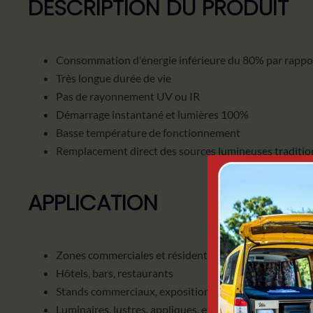
DESCRIPTION DU PRODUIT
Consommation d'énergie inférieure du 80% par rappor
Très longue durée de vie
Pas de rayonnement UV ou IR
Démarrage instantané et lumières 100%
Basse température de fonctionnement
Remplacement direct des sources lumineuses traditio
APPLICATION
Zones commerciales et résidentielles
Hôtels, bars, restaurants
Stands commerciaux, expositions, expositions
Luminaires, lustres, appliques, etc.