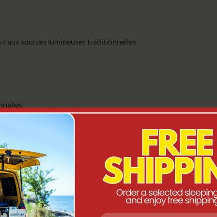
t aux sources lumineuses traditionnelles
nnelles