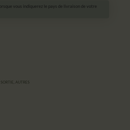
lorsque vous indiquerez le pays de livraison de votre
,
SORTIE
,
AUTRES