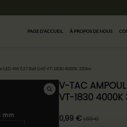
PAGE D'ACCUEIL
À PROPOS DE NOUS
CO
e LED 4W E27 Ball G45 VT-1830 4000K 320lm
V-TAC AMPOULE
VT-1830 4000K
0,99
€
1,60
€
Le
Le