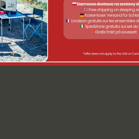
 appropriés
DUIT