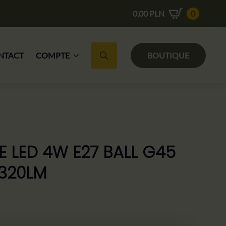
0,00
PLN
0
NTACT
COMPTE
BOUTIQUE
Recherche de :
 LED 4W E27 BALL G45
 320LM