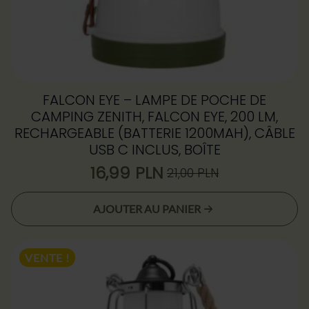
FALCON EYE – LAMPE DE POCHE DE
CAMPING ZENITH, FALCON EYE, 200 LM,
RECHARGEABLE (BATTERIE 1200MAH), CÂBLE
USB C INCLUS, BOÎTE
16,99
PLN
21,00
PLN
Le
Le
prix
prix
AJOUTER AU PANIER
initial
actuel
était :
est :
21,00 zł.
16,99 zł.
VENTE !