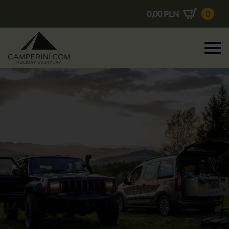
0,00
PLN
0