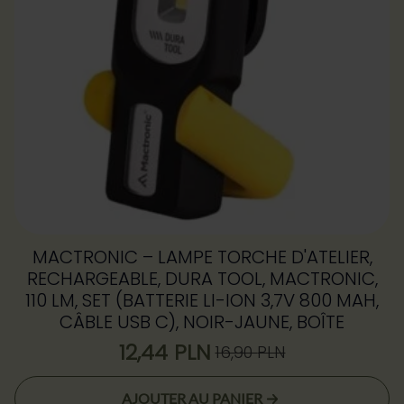
MACTRONIC – LAMPE TORCHE D'ATELIER,
RECHARGEABLE, DURA TOOL, MACTRONIC,
110 LM, SET (BATTERIE LI-ION 3,7V 800 MAH,
CÂBLE USB C), NOIR-JAUNE, BOÎTE
12,44
PLN
16,90
PLN
Le
Le
prix
prix
AJOUTER AU PANIER