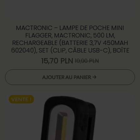
MACTRONIC – LAMPE DE POCHE MINI
FLAGGER, MACTRONIC, 500 LM,
RECHARGEABLE (BATTERIE 3,7V 450MAH
602040), SET (CLIP, CÂBLE USB-C), BOÎTE
15,70
PLN
19,90
PLN
Le
Le
prix
prix
AJOUTER AU PANIER
initial
actuel
était :
est :
19,90 zł.
15,70 zł.
VENTE !