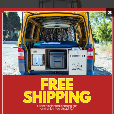
MACTRONIC – LAMPE DE CAMPING STYLE
NAUTIQUE, PACIFICA, 370 LM,
RECHARGEABLE, SET (BATTERIE, CÂBLE USB
C), FONCTION POWERBANK, NOIR, BOÎTE
54,90
PLN
64,00
PLN