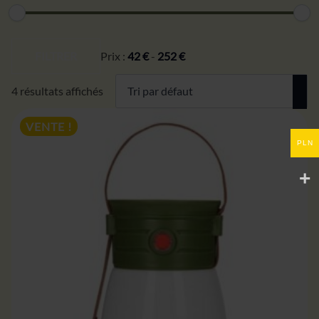
Prix
Prix
min
max
FILTRER
Prix :
42 €
-
252 €
4 résultats affichés
VENTE !
PLN