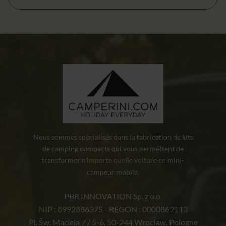
initial
actuel
était :
est :
16,90 zł.
12,44 zł.
Nous sommes spécialisés dans la fabrication de kits
de camping compacts qui vous permettent de
transformer n'importe quelle voiture en mini-
campeur mobile.
PBR INNOVATION Sp. z o.o.
NIP : 8992886375 - REGON : 0000862113
Pl. Św. Macieja 7 / 5-6, 50-244 Wrocław, Pologne