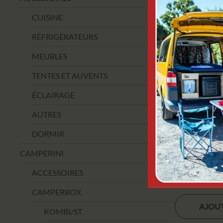
VENTE !
CUISINE
RÉFRIGÉRATEURS
MEUBLES
TENTES ET AUVENTS
ÉCLAIRAGE
AUTRES
DORMIR
KAMPAOU
DUPLICA
CAMPERINI
KAMPA L
ACCESSOIRES
140
CAMPERBOX
AJOUT
KOMBI/ST