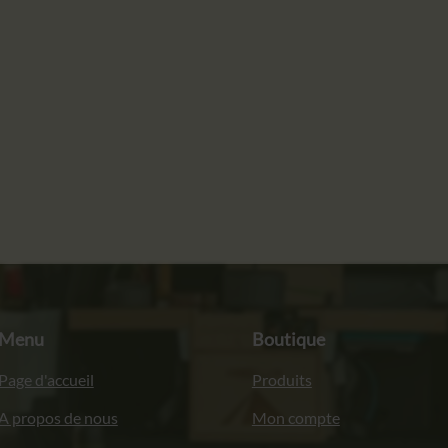
était :
est :
190,00 €.
140,00 €.
Menu
Boutique
Page d'accueil
Produits
A propos de nous
Mon compte