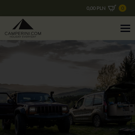
0,00
PLN
0