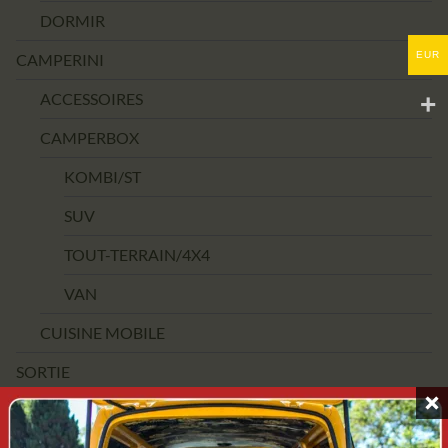
DORMIR
EUR
CAMPERINI
ACCESSOIRES
CAMPERBOX
KOMBI/ST
SUV
TOUT-TERRAIN/4X4
VAN
CUISINE MOBILE
SORTIE
FOURCHETTE DE PRIX