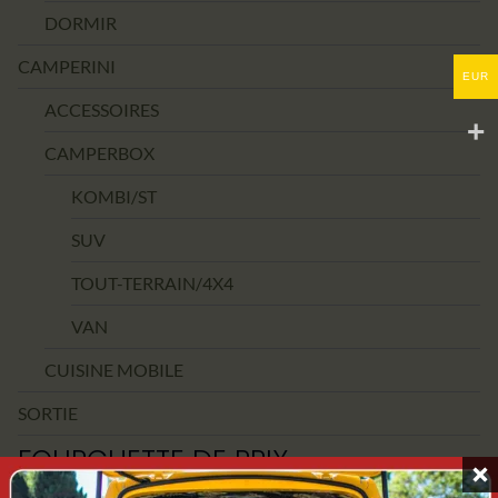
DORMIR
CAMPERINI
EUR
ACCESSOIRES
CAMPERBOX
KOMBI/ST
SUV
TOUT-TERRAIN/4X4
VAN
CUISINE MOBILE
SORTIE
FOURCHETTE DE PRIX