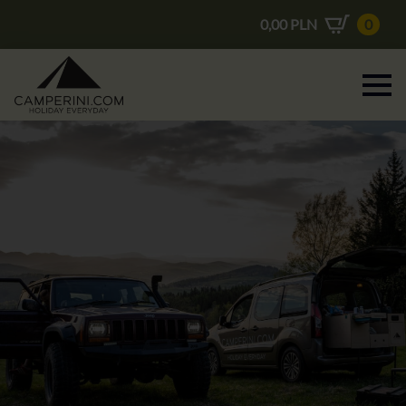
0,00
PLN
0