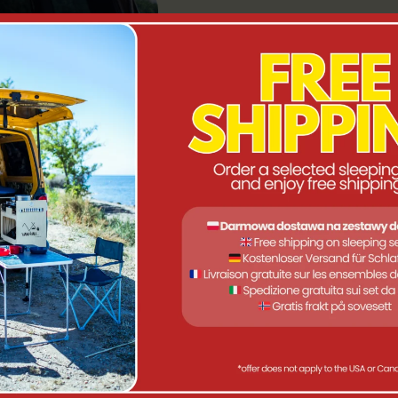
RINI 4RESTER -
ERIE DE CAMPING
UV ET VÉHICULES
AIN | CUISINE, LIT,
DOUCHE
0
€
–
2049,00
€
Plage