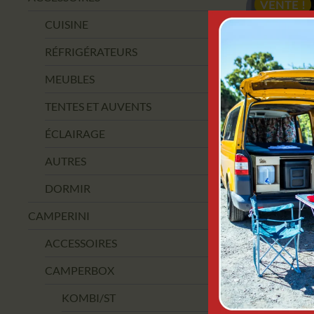
VENTE !
CUISINE
RÉFRIGÉRATEURS
MEUBLES
TENTES ET AUVENTS
ÉCLAIRAGE
AUTRES
DORMIR
CAMPE
CARROSS
CAMPERINI
POUR S
ACCESSOIRES
TOUT-TERR
CAMPERBOX
1699,0
KOMBI/ST