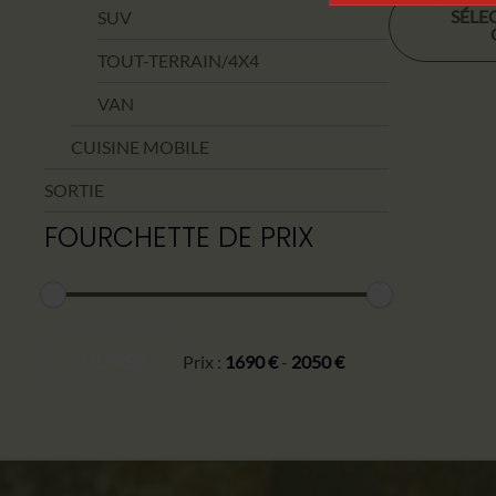
Ce
SÉLE
SUV
produit
a
TOUT-TERRAIN/4X4
plusieurs
VAN
variantes.
Les
CUISINE MOBILE
options
SORTIE
peuvent
FOURCHETTE DE PRIX
être
choisies
sur
la
Prix
Prix
page
min
max
FILTRER
Prix :
1690 €
-
2050 €
du
produit