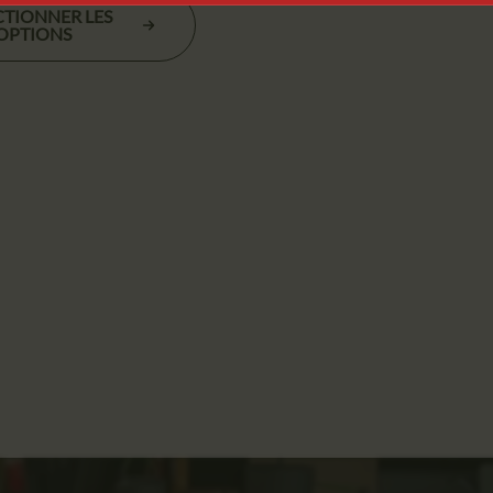
de
CTIONNER LES
prix :
OPTIONS
1699,00 €
à
2049,00 €