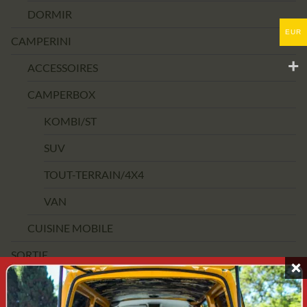
DORMIR
EUR
CAMPERINI
ACCESSOIRES
CAMPERBOX
KOMBI/ST
SUV
TOUT-TERRAIN/4X4
VAN
CUISINE MOBILE
SORTIE
FOURCHETTE DE PRIX