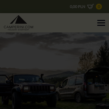
0,00
PLN
0