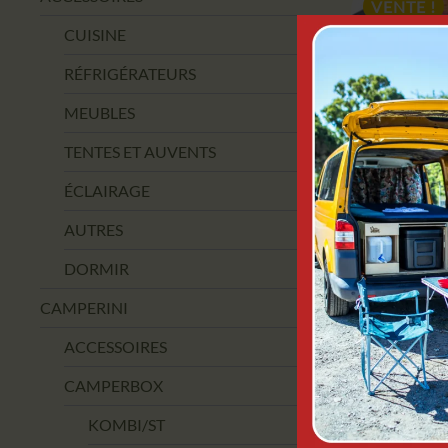
VENTE !
CUISINE
RÉFRIGÉRATEURS
MEUBLES
TENTES ET AUVENTS
ÉCLAIRAGE
AUTRES
DORMIR
ALPEN
M
CAMPERINI
9,9
ACCESSOIRES
CAMPERBOX
AJOUT
KOMBI/ST