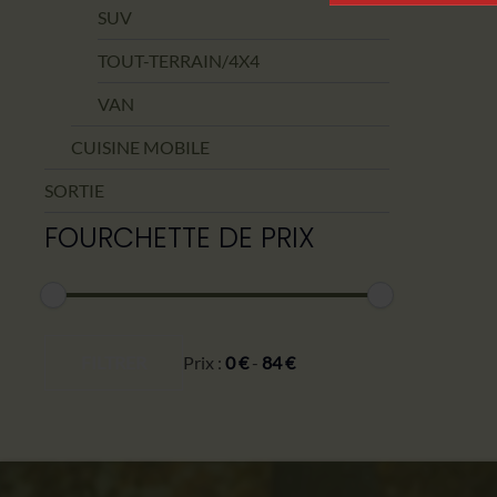
SUV
TOUT-TERRAIN/4X4
VAN
CUISINE MOBILE
SORTIE
FOURCHETTE DE PRIX
Prix
Prix
min
max
FILTRER
Prix :
0 €
-
84 €