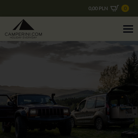
0,00
PLN
0