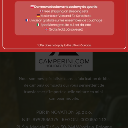
Nous sommes spécialisés dans la fabrication de kits
de camping compacts qui vous permettent de
transformer n'importe quelle voiture en mini-
campeur mobile.
PBR INNOVATION Sp. z o.o.
NIP : 8992886375 - REGON : 0000862113
Pl. Św. Macieja 7 / 5-6, 50-244 Wrocław, Pologne