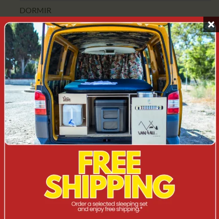
DORMIR
CAMPERINI
ACCESSOIRES
CAMPERBOX
KOMBI/ST
SUV
TOUT-TERRAIN/4X4
VAN
CUISINE MOBILE
SORTIE
Aucun produit ne correspond à votre sélection.