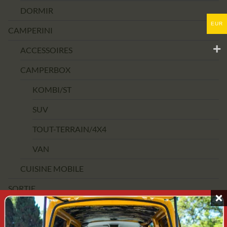
DORMIR
EUR
CAMPERINI
ACCESSOIRES
CAMPERBOX
KOMBI/ST
SUV
TOUT-TERRAIN/4X4
VAN
CUISINE MOBILE
SORTIE
FOURCHETTE DE PRIX