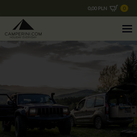
0,00
PLN
0