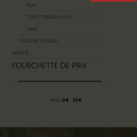
SUV
TOUT-TERRAIN/4X4
VAN
CUISINE MOBILE
SORTIE
FOURCHETTE DE PRIX
Prix
Prix
min
max
FILTRER
Prix :
0 €
-
10 €