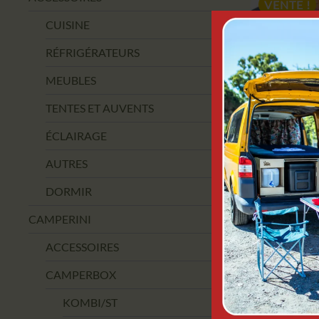
VENTE !
CUISINE
RÉFRIGÉRATEURS
MEUBLES
TENTES ET AUVENTS
ÉCLAIRAGE
AUTRES
DORMIR
ALPEN
M
CAMPERINI
9,
ACCESSOIRES
CAMPERBOX
AJOUT
KOMBI/ST