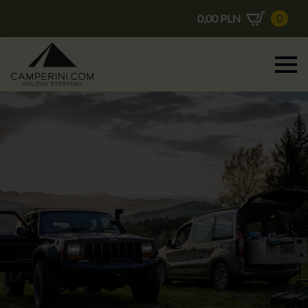
0,00
PLN
0