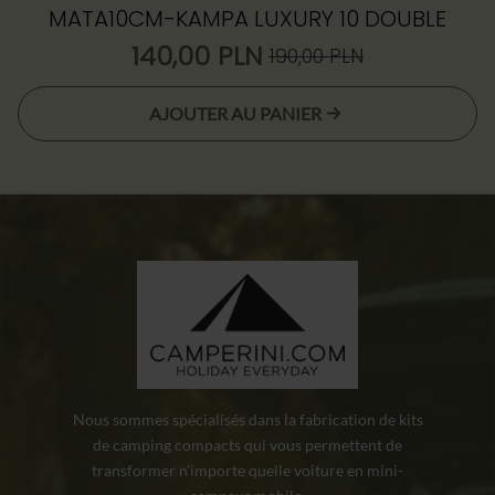
MATA10CM-KAMPA LUXURY 10 DOUBLE
140,00
PLN
190,00
PLN
Le
Le
prix
prix
AJOUTER AU PANIER
initial
actuel
était :
est :
190,00 zł.
140,00 zł.
Nous sommes spécialisés dans la fabrication de kits
de camping compacts qui vous permettent de
transformer n'importe quelle voiture en mini-