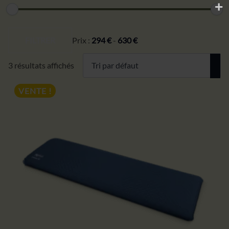
Prix
Prix
min
max
FILTRER
Prix :
294 €
-
630 €
3 résultats affichés
VENTE !