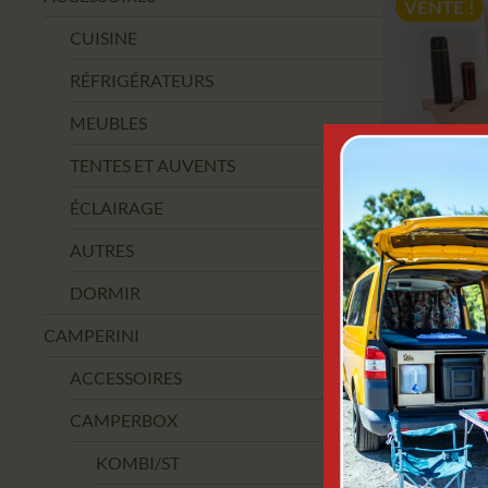
VENTE !
CUISINE
RÉFRIGÉRATEURS
MEUBLES
TENTES ET AUVENTS
ÉCLAIRAGE
AUTRES
DORMIR
CAMPERI
MOBIL
CAMPERINI
CAMPI
ACCESSOIRES
CAMPERBOX
626
KOMBI/ST