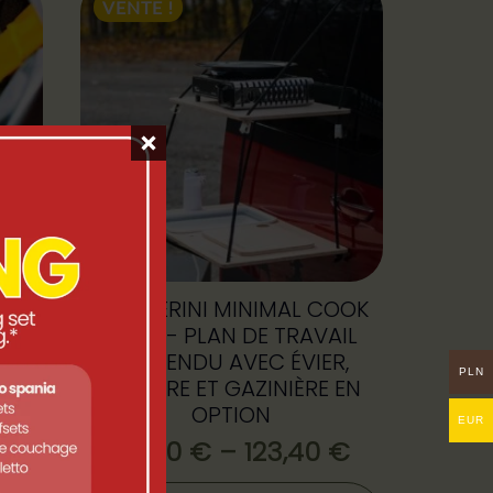
VENTE !
LAN
CAMPERINI MINIMAL COOK
AVEC
TRAIL - PLAN DE TRAVAIL
HAUD
SUSPENDU AVEC ÉVIER,
PLN
 LE
ÉTAGÈRE ET GAZINIÈRE EN
OPTION
EUR
€
85,40
€
–
123,40
€
Plage