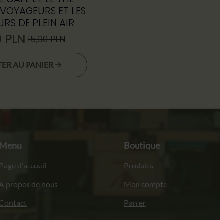
 VOYAGEURS ET LES
RS DE PLEIN AIR
0
PLN
15,90
PLN
Le
Le
prix
prix
ER AU PANIER
initial
actuel
était :
est :
15,90 zł.
12,50 zł.
Menu
Boutique
Page d'accueil
Produits
A propos de nous
Mon compte
Contact
Panier