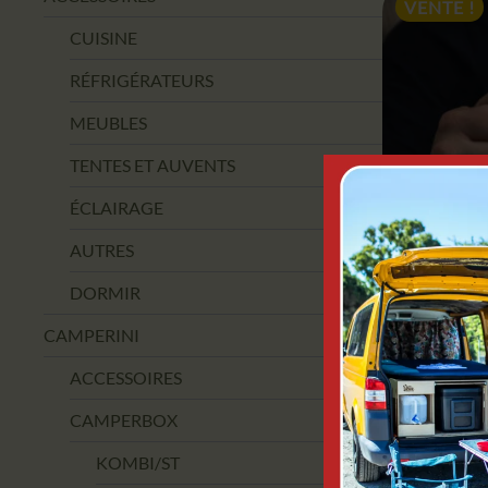
VENTE !
CUISINE
RÉFRIGÉRATEURS
MEUBLES
TENTES ET AUVENTS
ÉCLAIRAGE
AUTRES
DORMIR
TASS
CAM
CAMPERINI
MO
ACCESSOIRES
CAMPERBOX
8,9
KOMBI/ST