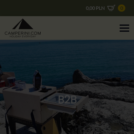
0,00
PLN
0
B2B